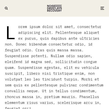
PRIVACY POLICY
L
orem ipsum dolor sit amet, consectetur
adipiscing elit. Pellentesque aliquet
ex purus, quis dapibus ante ultricies
non. Donec bibendum consectetur odio, id
feugiat odio. Cras quis massa massa.
Suspendisse potenti. Nullam odio sapien,
eleifend id magna sed, sollicitudin congue
quam. Suspendisse egestas, elit eu vehicula
suscipit, libero nisi tristique enim, non
volutpat leo leo tincidunt turpis. Morbi et
sem quis ex pellentesque pulvinar condimentum
convallis neque. Ut in tellus condimentum,
rhoncus massa in, pretium mauris. Phasellus
elementum risus varius, scelerisque arcu in,
feugiat orci.